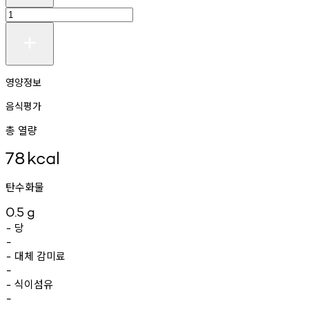
영양정보
음식평가
총 열량
78
kcal
탄수화물
0.5
g
당
-
-
대체
감미료
-
-
식이섬유
-
-