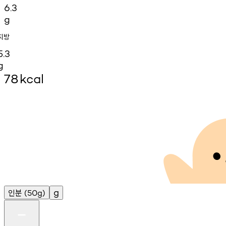
6.3
g
지방
5.3
g
78
kcal
인분
g
(50g)