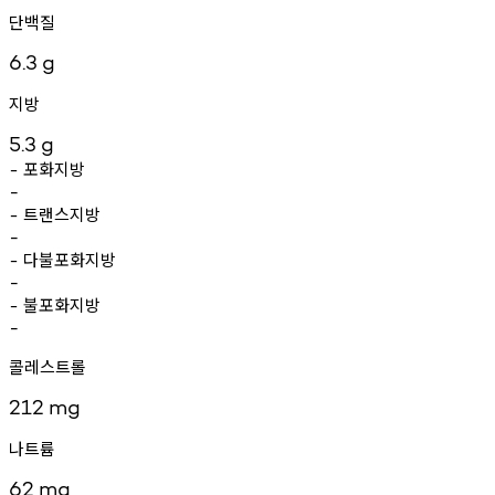
단백질
6.3
g
지방
5.3
g
포화지방
-
-
트랜스지방
-
-
다불포화지방
-
-
불포화지방
-
-
콜레스트롤
212
mg
나트륨
62
mg