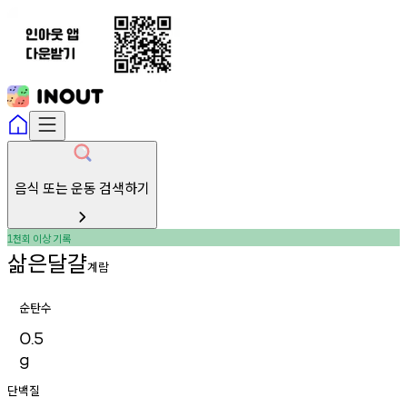
음식 또는 운동 검색하기
천회
이상
기록
1
삶은달걀
계람
순탄수
0.5
g
단백질