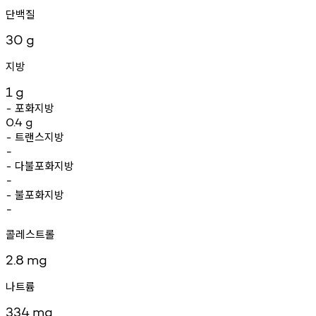
단백질
30
g
지방
1
g
포화지방
-
0.4
g
트랜스지방
-
-
다불포화지방
-
-
불포화지방
-
-
콜레스트롤
2.8
mg
나트륨
334
mg