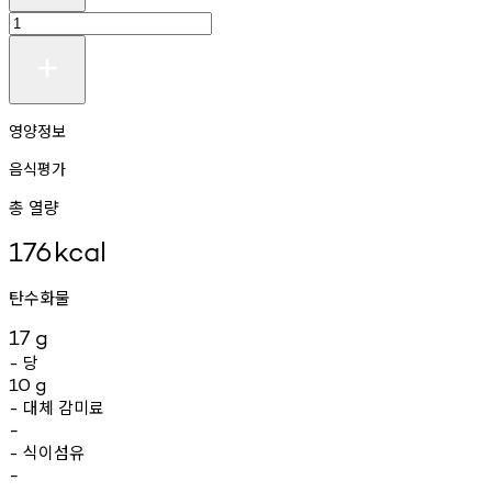
영양정보
음식평가
총 열량
176
kcal
탄수화물
17
g
당
-
10
g
대체
감미료
-
-
식이섬유
-
-