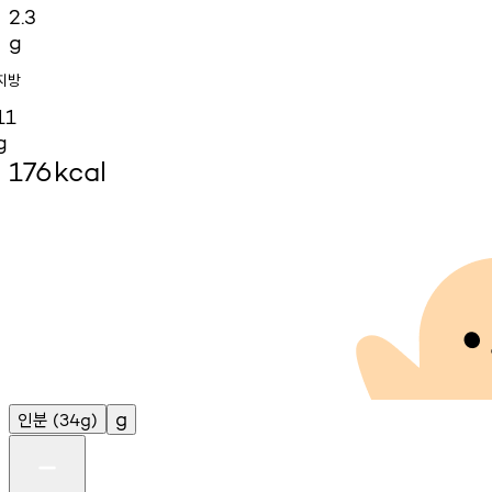
2.3
g
지방
11
g
176
kcal
인분
g
(34g)