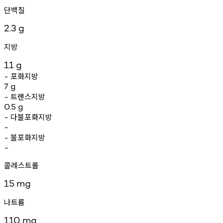
단백질
2.3
g
지방
11
g
포화지방
-
7
g
트랜스지방
-
0.5
g
다불포화지방
-
-
불포화지방
-
-
콜레스트롤
15
mg
나트륨
110
mg