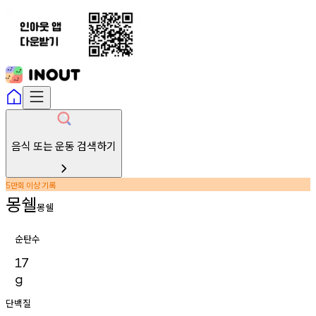
음식 또는 운동 검색하기
만회
이상
기록
5
몽쉘
몽쉘
순탄수
17
g
단백질