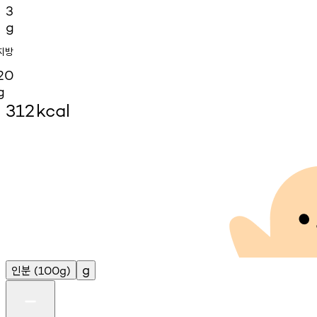
3
g
지방
20
g
312
kcal
인분
g
(100g)