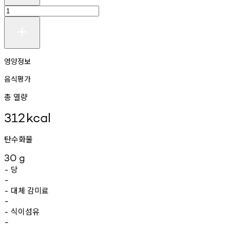
영양정보
음식평가
총 열량
312
kcal
탄수화물
30
g
당
-
-
대체
감미료
-
-
식이섬유
-
-