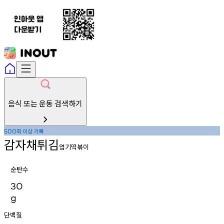
음식 또는 운동 검색하기
회
이상
기록
500
감자채튀김
엽기떡볶이
순탄수
30
g
단백질