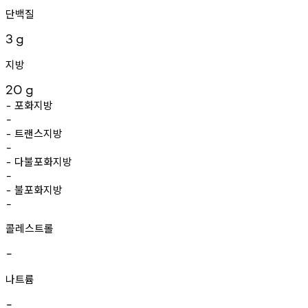
단백질
3
g
지방
20
g
포화지방
-
-
트랜스지방
-
-
다불포화지방
-
-
불포화지방
-
-
콜레스트롤
-
나트륨
-