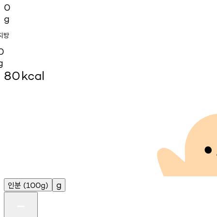
0
g
지방
0
g
80
kcal
인분
g
(100g)