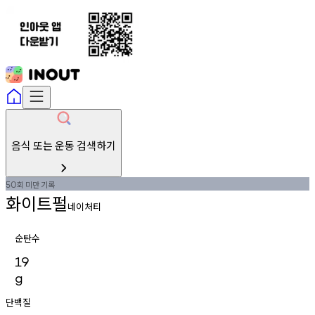
음식 또는 운동 검색하기
회
미만
기록
50
화이트펄
네이처티
순탄수
19
g
단백질