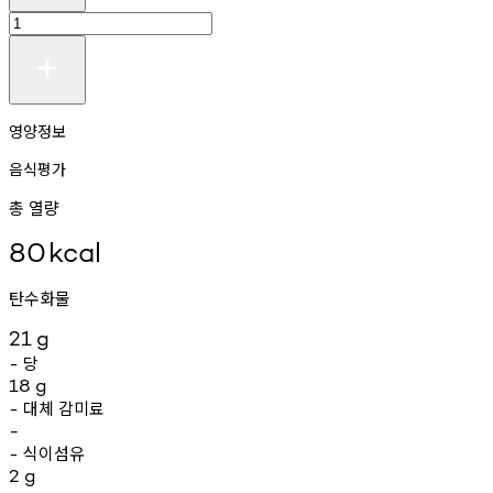
영양정보
음식평가
총 열량
80
kcal
탄수화물
21
g
당
-
18
g
대체
감미료
-
-
식이섬유
-
2
g