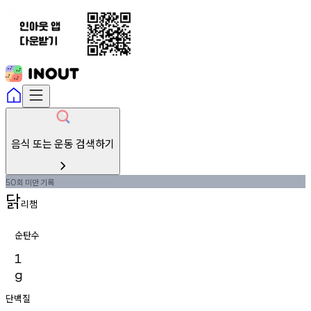
음식 또는 운동 검색하기
회
미만
기록
50
닭
리챔
순탄수
1
g
단백질