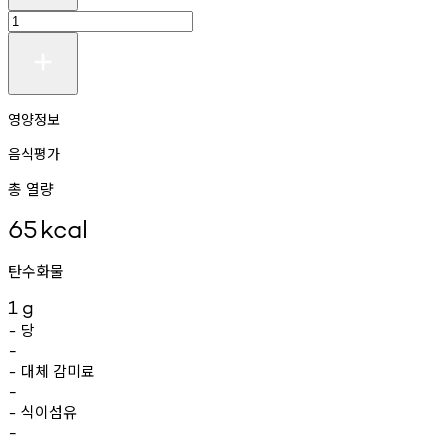
영양정보
음식평가
총 열량
65
kcal
탄수화물
1
g
당
-
-
대체
감미료
-
-
식이섬유
-
-