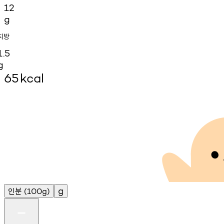
12
g
지방
1.5
g
65
kcal
인분
g
(100g)