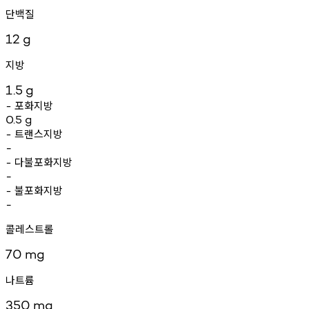
단백질
12
g
지방
1.5
g
포화지방
-
0.5
g
트랜스지방
-
-
다불포화지방
-
-
불포화지방
-
-
콜레스트롤
70
mg
나트륨
350
mg