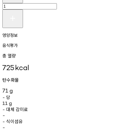
영양정보
음식평가
총 열량
725
kcal
탄수화물
71
g
당
-
11
g
대체
감미료
-
-
식이섬유
-
-