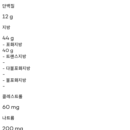
단백질
12
g
지방
44
g
포화지방
-
40
g
트랜스지방
-
-
다불포화지방
-
-
불포화지방
-
-
콜레스트롤
60
mg
나트륨
200
mg