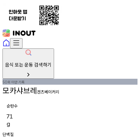
음식 또는 운동 검색하기
회
미만
기록
50
모카샤브레
겐츠베이커리
순탄수
71
g
단백질