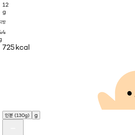
12
g
지방
44
g
725
kcal
인분
g
(130g)