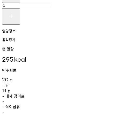
영양정보
음식평가
총 열량
295
kcal
탄수화물
20
g
당
-
11
g
대체
감미료
-
-
식이섬유
-
-