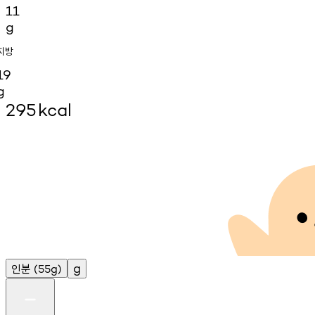
11
g
지방
19
g
295
kcal
인분
g
(55g)