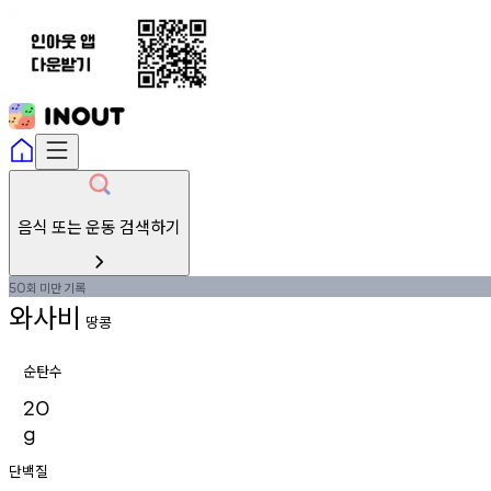
음식 또는 운동 검색하기
회
미만
기록
50
와사비
땅콩
순탄수
20
g
단백질