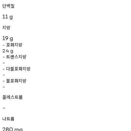
단백질
11
g
지방
19
g
포화지방
-
2.4
g
트랜스지방
-
-
다불포화지방
-
-
불포화지방
-
-
콜레스트롤
-
나트륨
280
mg