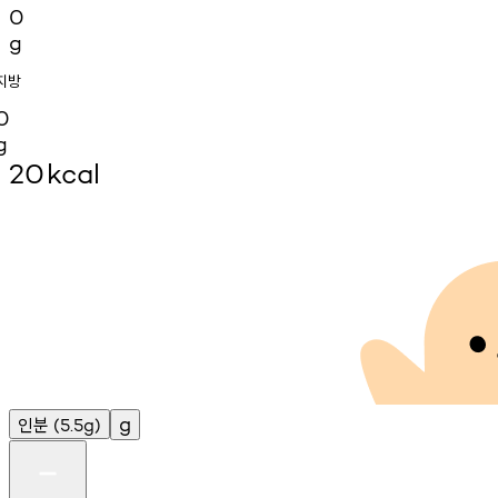
0
g
지방
0
g
20
kcal
인분
g
(5.5g)