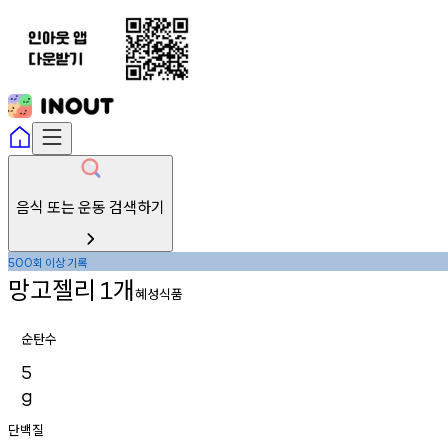
음식 또는 운동 검색하기
회
이상
기록
500
망고젤리
개
1
혜성식품
순탄수
5
g
단백질