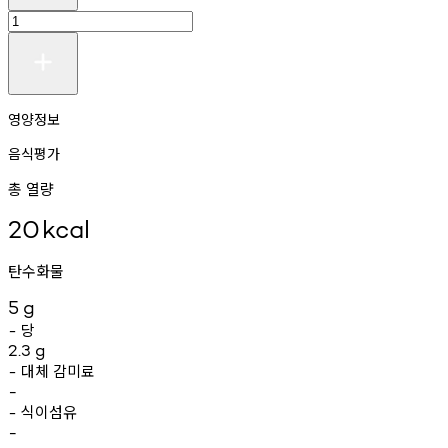
영양정보
음식평가
총 열량
20
kcal
탄수화물
5
g
당
-
2.3
g
대체
감미료
-
-
식이섬유
-
-