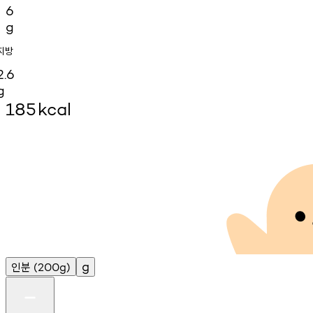
6
g
지방
2.6
g
185
kcal
인분
g
(200g)