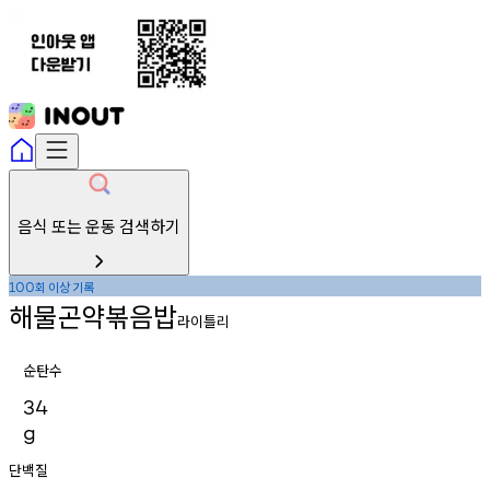
음식 또는 운동 검색하기
회
이상
기록
100
해물곤약볶음밥
라이틀리
순탄수
34
g
단백질