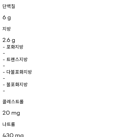
단백질
6
g
지방
2.6
g
포화지방
-
-
트랜스지방
-
-
다불포화지방
-
-
불포화지방
-
-
콜레스트롤
20
mg
나트륨
430
mg