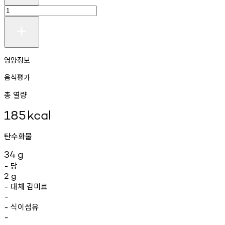
영양정보
음식평가
총 열량
185
kcal
탄수화물
34
g
당
-
2
g
대체
감미료
-
-
식이섬유
-
-