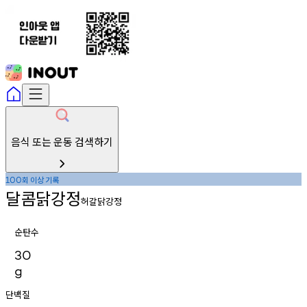
음식 또는 운동 검색하기
회
이상
기록
100
달콤닭강정
허갈닭강정
순탄수
30
g
단백질