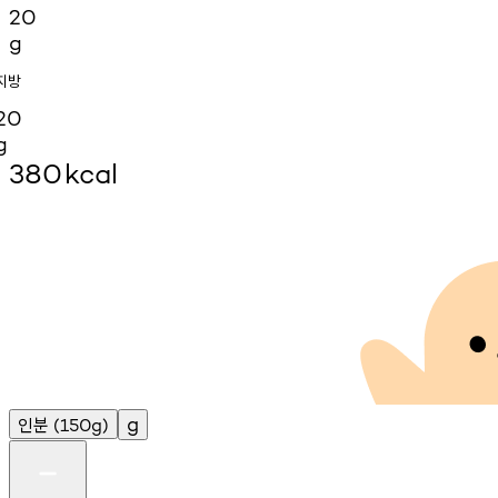
20
g
지방
20
g
380
kcal
인분
g
(150g)