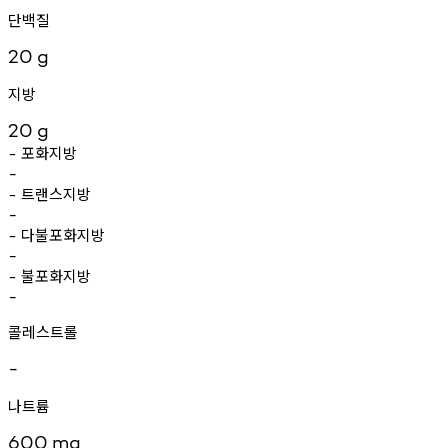
단백질
20
g
지방
20
g
포화지방
-
-
트랜스지방
-
-
다불포화지방
-
-
불포화지방
-
-
콜레스트롤
-
나트륨
600
mg