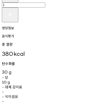
영양정보
음식평가
총 열량
380
kcal
탄수화물
30
g
당
-
10
g
대체
감미료
-
-
식이섬유
-
-