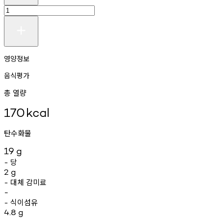
영양정보
음식평가
총 열량
170
kcal
탄수화물
19
g
당
-
2
g
대체
감미료
-
-
식이섬유
-
4.8
g