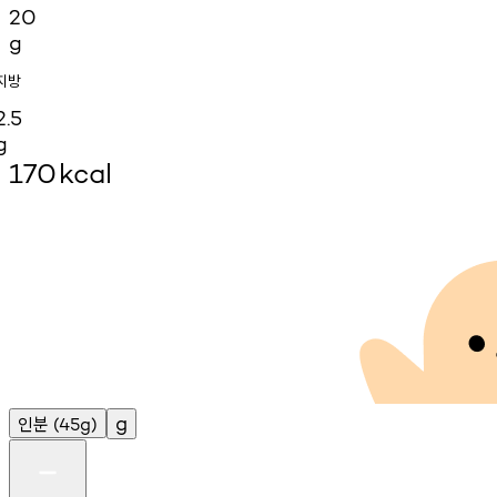
20
g
지방
2.5
g
170
kcal
인분
g
(45g)