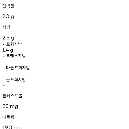
단백질
20
g
지방
2.5
g
포화지방
-
1.4
g
트랜스지방
-
-
다불포화지방
-
-
불포화지방
-
-
콜레스트롤
25
mg
나트륨
190
mg