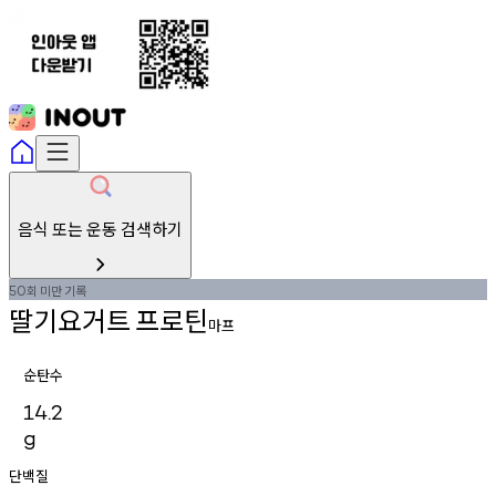
음식 또는 운동 검색하기
회
미만
기록
50
딸기요거트
프로틴
마프
순탄수
14.2
g
단백질