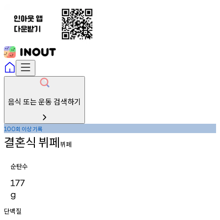
음식 또는 운동 검색하기
회
이상
기록
100
결혼식
뷔페
뷔페
순탄수
177
g
단백질