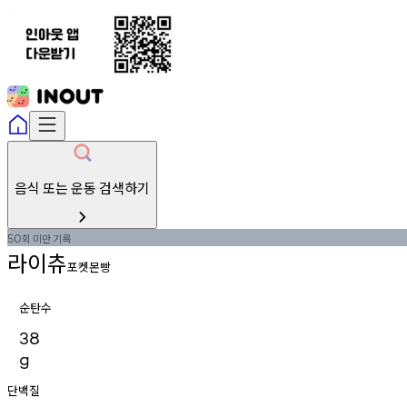
음식 또는 운동 검색하기
회
미만
기록
50
라이츄
포켓몬빵
순탄수
38
g
단백질