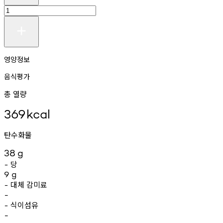
영양정보
음식평가
총 열량
369
kcal
탄수화물
38
g
당
-
9
g
대체
감미료
-
-
식이섬유
-
-