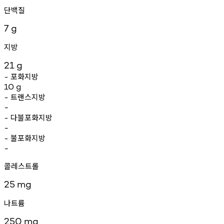
단백질
7
g
지방
21
g
포화지방
-
10
g
트랜스지방
-
-
다불포화지방
-
-
불포화지방
-
-
콜레스트롤
25
mg
나트륨
250
mg