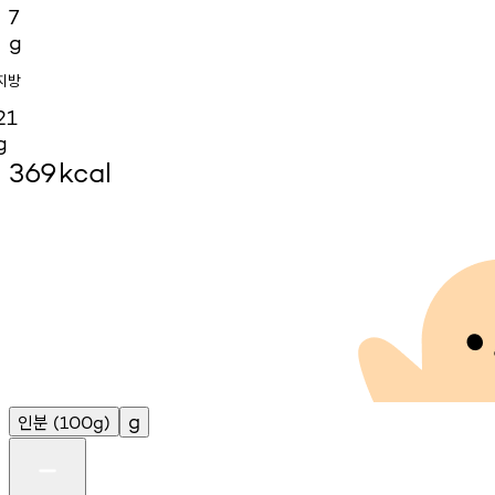
7
g
지방
21
g
369
kcal
인분
g
(100g)