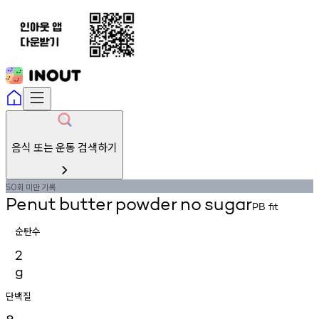
음식 또는 운동 검색하기
회
미만
기록
50
Penut
butter
powder
no
sugar
PB
fit
순탄수
2
g
단백질