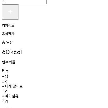
영양정보
음식평가
총 열량
60
kcal
탄수화물
5
g
당
-
1
g
대체
감미료
-
1
g
식이섬유
-
2
g