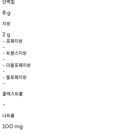
단백질
8
g
지방
2
g
포화지방
-
-
트랜스지방
-
-
다불포화지방
-
-
불포화지방
-
-
콜레스트롤
-
나트륨
100
mg