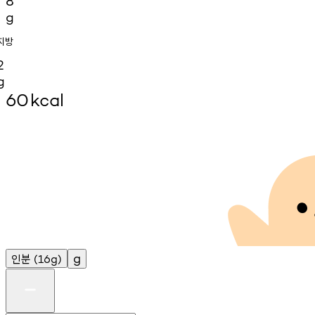
8
g
지방
2
g
60
kcal
인분
g
(16g)