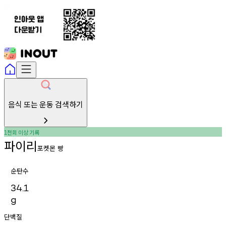
음식 또는 운동 검색하기
천회
이상
기록
1
파이리
포켓몬 빵
순탄수
34.1
g
단백질