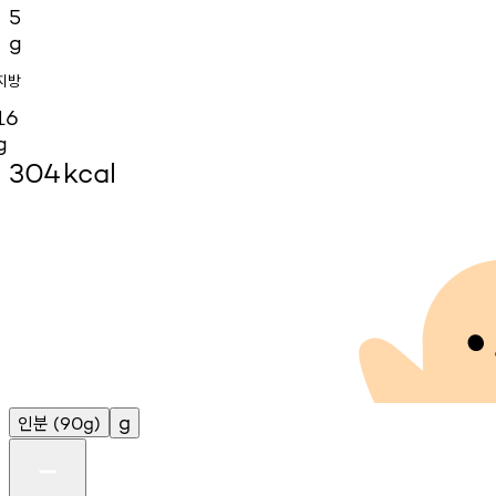
5
g
지방
16
g
304
kcal
인분
g
(90g)