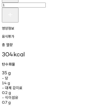
영양정보
음식평가
총 열량
304
kcal
탄수화물
35
g
당
-
14
g
대체
감미료
-
0.2
g
식이섬유
-
0.7
g