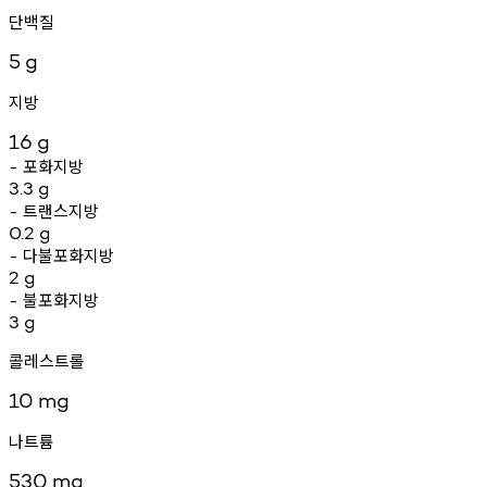
단백질
5
g
지방
16
g
포화지방
-
3.3
g
트랜스지방
-
0.2
g
다불포화지방
-
2
g
불포화지방
-
3
g
콜레스트롤
10
mg
나트륨
530
mg