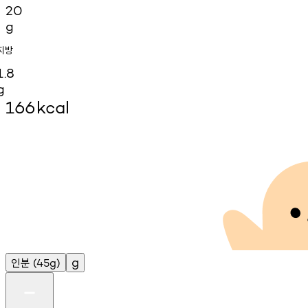
20
g
지방
1.8
g
166
kcal
인분
g
(45g)