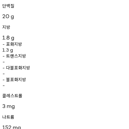
단백질
20
g
지방
1.8
g
포화지방
-
1.3
g
트랜스지방
-
-
다불포화지방
-
-
불포화지방
-
-
콜레스트롤
3
mg
나트륨
152
mg