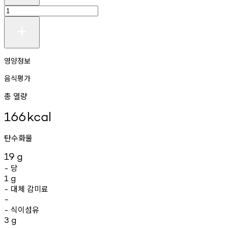
영양정보
음식평가
총 열량
166
kcal
탄수화물
19
g
당
-
1
g
대체
감미료
-
-
식이섬유
-
3
g