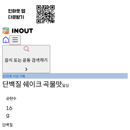
음식 또는 운동 검색하기
회
이상
기록
100
단백질
쉐이크
곡물맛
달심
순탄수
16
g
단백질