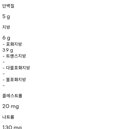
단백질
5
g
지방
6
g
포화지방
-
3.9
g
트랜스지방
-
-
다불포화지방
-
-
불포화지방
-
-
콜레스트롤
20
mg
나트륨
130
mg