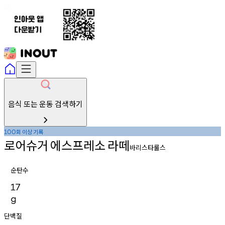
음식 또는 운동 검색하기
회
이상
기록
100
로어슈거
에스프레소
라떼
바리스타룰스
순탄수
17
g
단백질