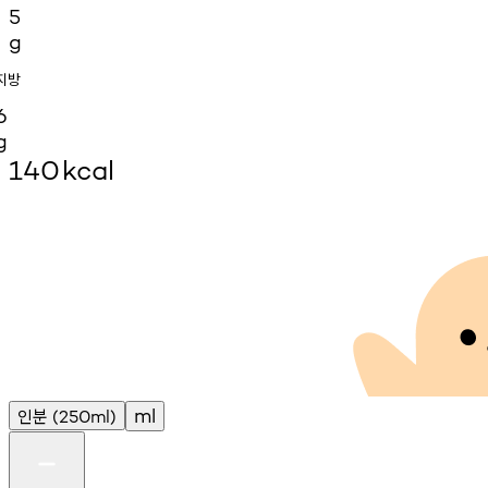
5
g
지방
6
g
140
kcal
인분
ml
(250ml)