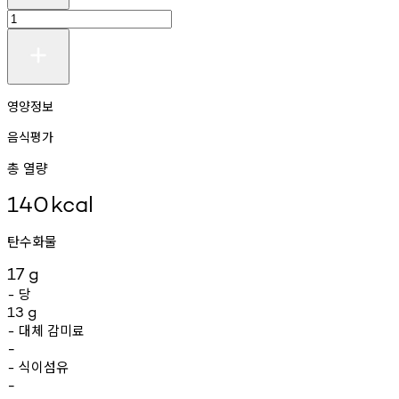
영양정보
음식평가
총 열량
140
kcal
탄수화물
17
g
당
-
13
g
대체
감미료
-
-
식이섬유
-
-