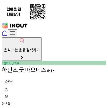
음식 또는 운동 검색하기
천회
이상
기록
5
하인즈
굿
마요네즈
하인즈
순탄수
3
g
단백질