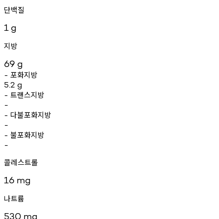
단백질
1
g
지방
69
g
포화지방
-
5.2
g
트랜스지방
-
-
다불포화지방
-
-
불포화지방
-
-
콜레스트롤
16
mg
나트륨
530
mg