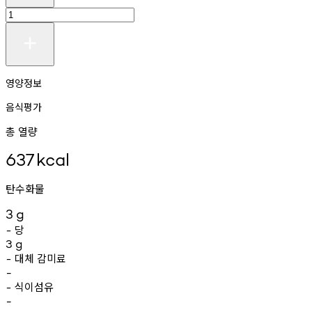
영양정보
음식평가
총 열량
637
kcal
탄수화물
3
g
당
-
3
g
대체
감미료
-
-
식이섬유
-
-