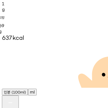
1
g
지방
69
g
637
kcal
인분
ml
(100ml)