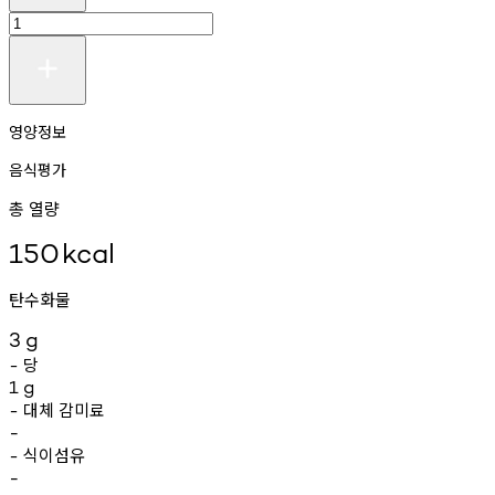
영양정보
음식평가
총 열량
150
kcal
탄수화물
3
g
당
-
1
g
대체
감미료
-
-
식이섬유
-
-