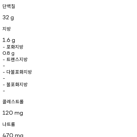
단백질
32
g
지방
1.6
g
포화지방
-
0.8
g
트랜스지방
-
-
다불포화지방
-
-
불포화지방
-
-
콜레스트롤
120
mg
나트륨
470
mg