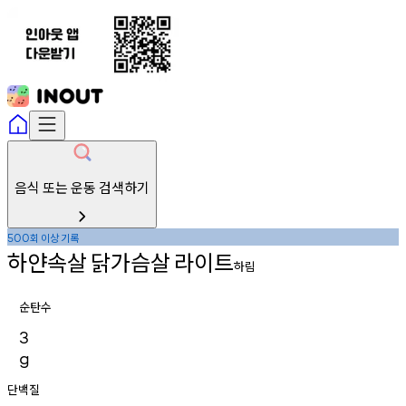
음식 또는 운동 검색하기
회
이상
기록
500
하얀속살
닭가슴살
라이트
하림
순탄수
3
g
단백질