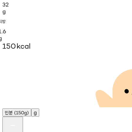
32
g
지방
1.6
g
150
kcal
인분
g
(150g)