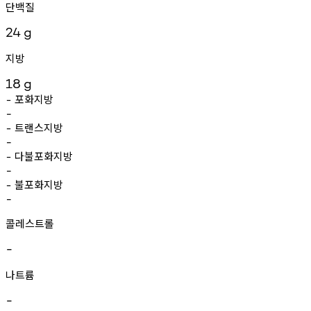
단백질
24
g
지방
18
g
포화지방
-
-
트랜스지방
-
-
다불포화지방
-
-
불포화지방
-
-
콜레스트롤
-
나트륨
-