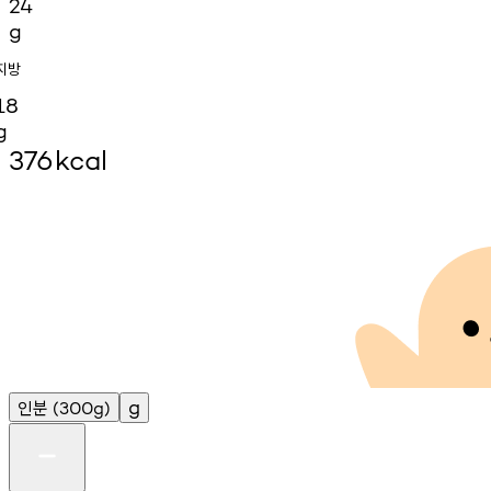
24
g
지방
18
g
376
kcal
인분
g
(300g)