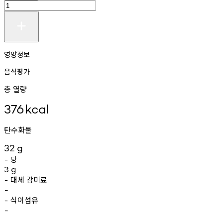
영양정보
음식평가
총 열량
376
kcal
탄수화물
32
g
당
-
3
g
대체
감미료
-
-
식이섬유
-
-