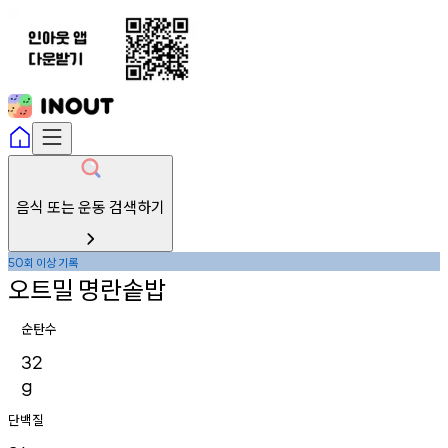
음식 또는 운동 검색하기
회
이상
기록
50
오트밀
명란솥밥
순탄수
32
g
단백질