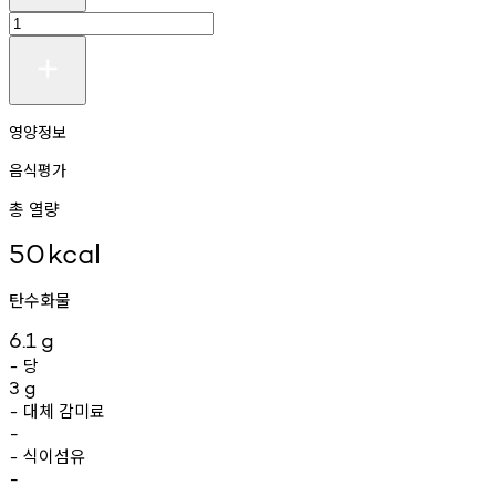
영양정보
음식평가
총 열량
50
kcal
탄수화물
6.1
g
당
-
3
g
대체
감미료
-
-
식이섬유
-
-