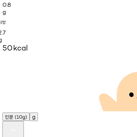
0.8
g
지방
2.7
g
50
kcal
인분
g
(10g)