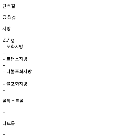
단백질
0.8
g
지방
2.7
g
포화지방
-
-
트랜스지방
-
-
다불포화지방
-
-
불포화지방
-
-
콜레스트롤
-
나트륨
-