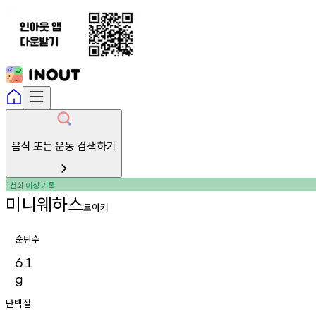
음식 또는 운동 검색하기
천회
이상
기록
1
미니웨하스
로아커
순탄수
6.1
g
단백질