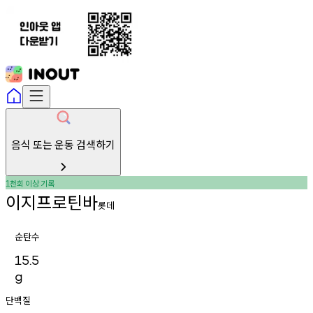
음식 또는 운동 검색하기
천회
이상
기록
1
이지프로틴바
롯데
순탄수
15.5
g
단백질