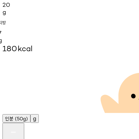
20
g
지방
7
g
180
kcal
인분
g
(50g)