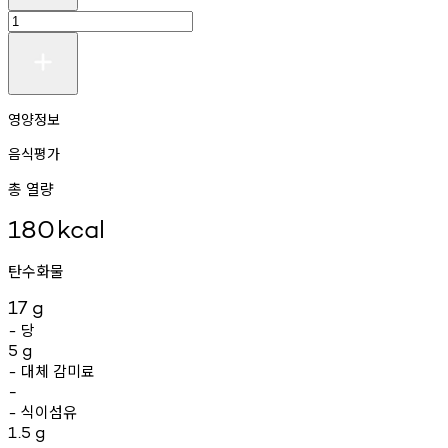
영양정보
음식평가
총 열량
180
kcal
탄수화물
17
g
당
-
5
g
대체
감미료
-
-
식이섬유
-
1.5
g