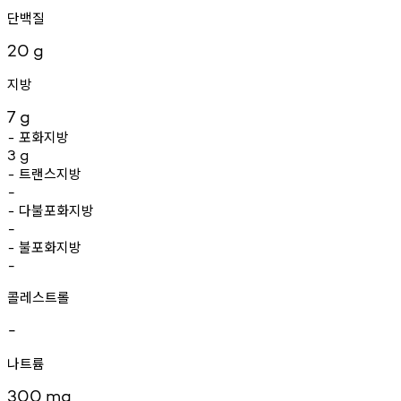
단백질
20
g
지방
7
g
포화지방
-
3
g
트랜스지방
-
-
다불포화지방
-
-
불포화지방
-
-
콜레스트롤
-
나트륨
300
mg