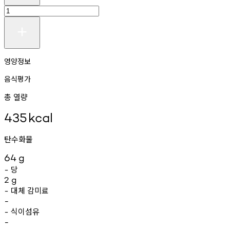
영양정보
음식평가
총 열량
435
kcal
탄수화물
64
g
당
-
2
g
대체
감미료
-
-
식이섬유
-
-