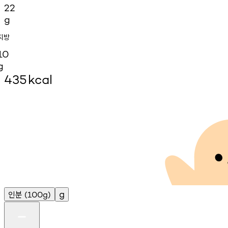
22
g
지방
10
g
435
kcal
인분
g
(100g)