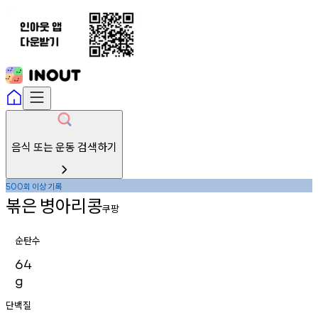
음식 또는 운동 검색하기
회
이상
기록
500
볶은
병아리콩
쿠팡
순탄수
64
g
단백질