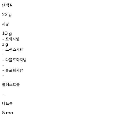
단백질
22
g
지방
10
g
포화지방
-
1
g
트랜스지방
-
-
다불포화지방
-
-
불포화지방
-
-
콜레스트롤
-
나트륨
5
mg