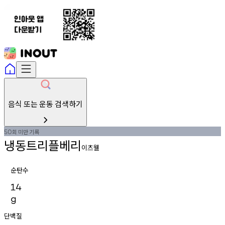
음식 또는 운동 검색하기
회
미만
기록
50
냉동트리플베리
이츠웰
순탄수
14
g
단백질