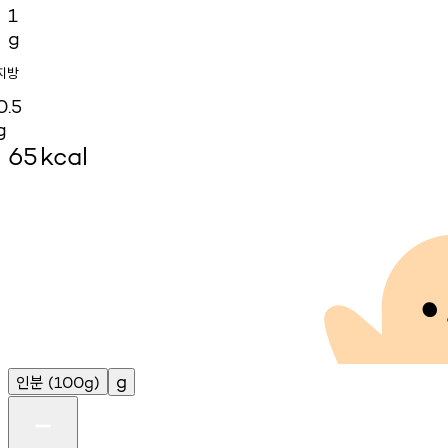
1
g
지방
0.5
g
65
kcal
인분
g
(100g)