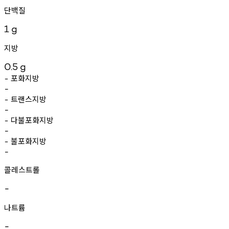
단백질
1
g
지방
0.5
g
포화지방
-
-
트랜스지방
-
-
다불포화지방
-
-
불포화지방
-
-
콜레스트롤
-
나트륨
-