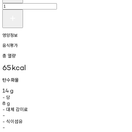
영양정보
음식평가
총 열량
65
kcal
탄수화물
14
g
당
-
8
g
대체
감미료
-
-
식이섬유
-
-