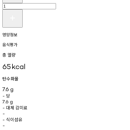
영양정보
음식평가
총 열량
65
kcal
탄수화물
7.6
g
당
-
7.6
g
대체
감미료
-
-
식이섬유
-
-