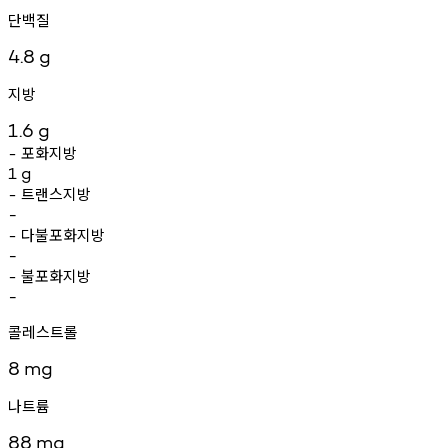
단백질
4.8
g
지방
1.6
g
포화지방
-
1
g
트랜스지방
-
-
다불포화지방
-
-
불포화지방
-
-
콜레스트롤
8
mg
나트륨
88
mg