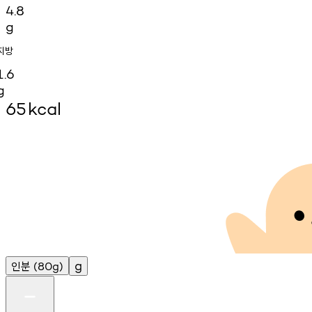
4.8
g
지방
1.6
g
65
kcal
인분
g
(80g)