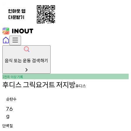
음식 또는 운동 검색하기
천회
이상
기록
1
후디스
그릭요거트
저지방
후디스
순탄수
7.6
g
단백질