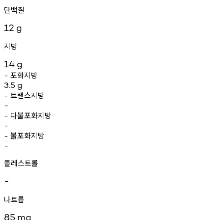
단백질
12
g
지방
14
g
포화지방
-
3.5
g
트랜스지방
-
-
다불포화지방
-
-
불포화지방
-
-
콜레스트롤
-
나트륨
85
mg