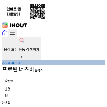
음식 또는 운동 검색하기
회
이상
기록
100
프로틴
너츠바
셀렉스
순탄수
18
g
단백질