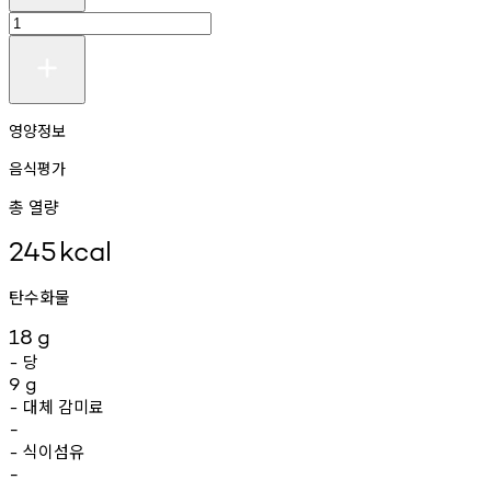
영양정보
음식평가
총 열량
245
kcal
탄수화물
18
g
당
-
9
g
대체
감미료
-
-
식이섬유
-
-