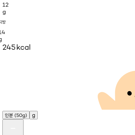
12
g
지방
14
g
245
kcal
인분
g
(50g)