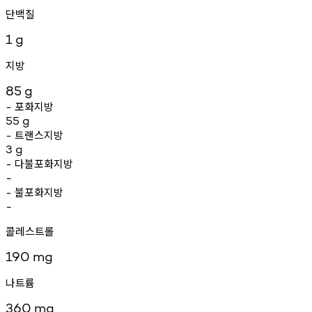
단백질
1
g
지방
85
g
포화지방
-
55
g
트랜스지방
-
3
g
다불포화지방
-
-
불포화지방
-
-
콜레스트롤
190
mg
나트륨
360
mg