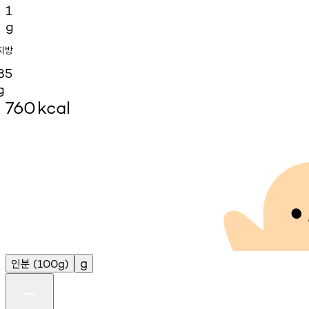
1
g
지방
85
g
760
kcal
인분
g
(100g)