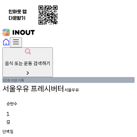
음식 또는 운동 검색하기
회
미만
기록
50
서울우유
프레시버터
서울우유
순탄수
1
g
단백질