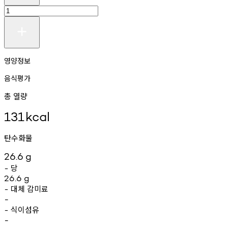
영양정보
음식평가
총 열량
131
kcal
탄수화물
26.6
g
당
-
26.6
g
대체
감미료
-
-
식이섬유
-
-