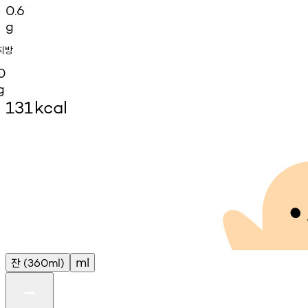
0.6
g
지방
0
g
131
kcal
잔
ml
(360ml)