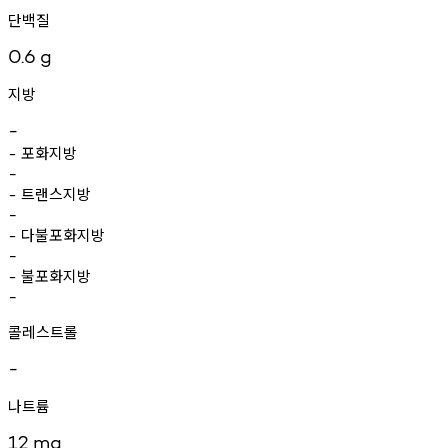
단백질
0.6
g
지방
-
포화지방
-
-
트랜스지방
-
-
다불포화지방
-
-
불포화지방
-
-
콜레스트롤
-
나트륨
12
mg