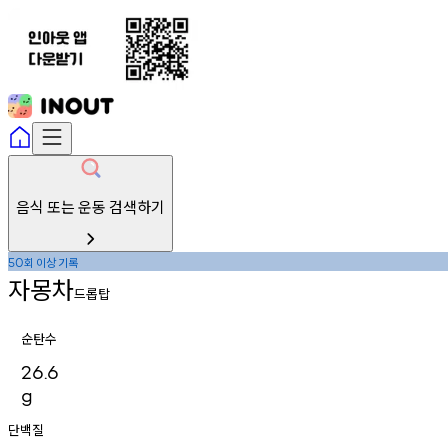
음식 또는 운동 검색하기
회
이상
기록
50
자몽차
드롭탑
순탄수
26.6
g
단백질