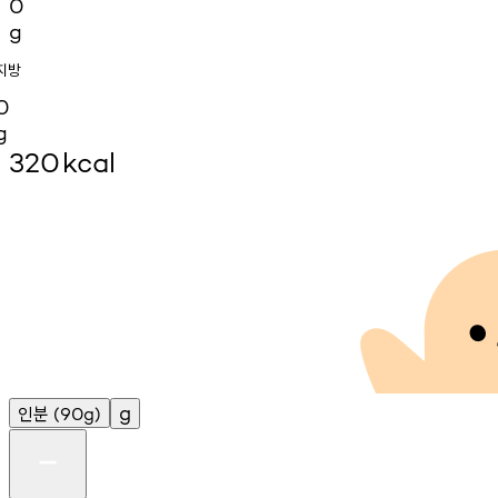
0
g
지방
0
g
320
kcal
인분
g
(90g)