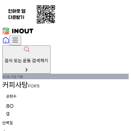
음식 또는 운동 검색하기
회
미만
기록
50
커피사탕
FOX'S
순탄수
80
g
단백질