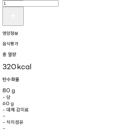
영양정보
음식평가
총 열량
320
kcal
탄수화물
80
g
당
-
60
g
대체
감미료
-
-
식이섬유
-
-