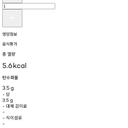
영양정보
음식평가
총 열량
5.6
kcal
탄수화물
3.5
g
당
-
3.5
g
대체
감미료
-
-
식이섬유
-
-