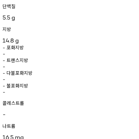
단백질
5.5
g
지방
14.8
g
포화지방
-
-
트랜스지방
-
-
다불포화지방
-
-
불포화지방
-
-
콜레스트롤
-
나트륨
16.5
mg