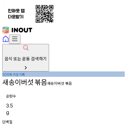
음식 또는 운동 검색하기
회
이상
기록
500
새송이버섯
볶음
새송이버섯 볶음
순탄수
3.5
g
단백질