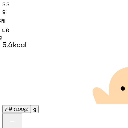
5.5
g
지방
14.8
g
5.6
kcal
인분
g
(100g)