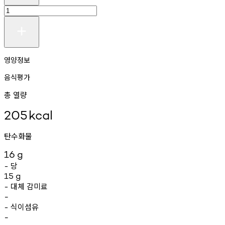
영양정보
음식평가
총 열량
205
kcal
탄수화물
16
g
당
-
15
g
대체
감미료
-
-
식이섬유
-
-