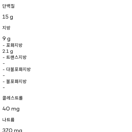
단백질
15
g
지방
9
g
포화지방
-
2.1
g
트랜스지방
-
-
다불포화지방
-
-
불포화지방
-
-
콜레스트롤
40
mg
나트륨
370
mg