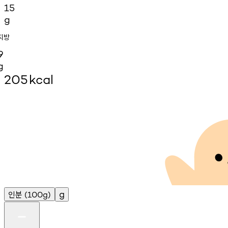
15
g
지방
9
g
205
kcal
인분
g
(100g)