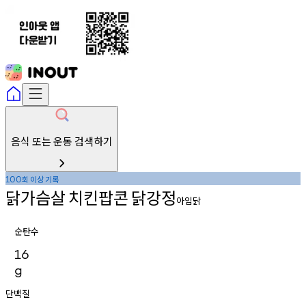
음식 또는 운동 검색하기
회
이상
기록
100
닭가슴살
치킨팝콘
닭강정
아임닭
순탄수
16
g
단백질