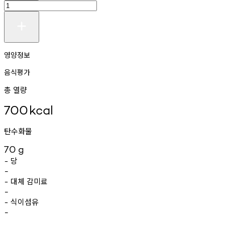
영양정보
음식평가
총 열량
700
kcal
탄수화물
70
g
당
-
-
대체
감미료
-
-
식이섬유
-
-