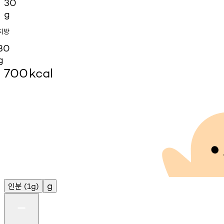
30
g
지방
30
g
700
kcal
인분
g
(1g)