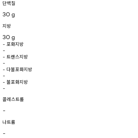
단백질
30
g
지방
30
g
포화지방
-
-
트랜스지방
-
-
다불포화지방
-
-
불포화지방
-
-
콜레스트롤
-
나트륨
-