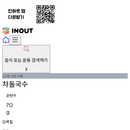
음식 또는 운동 검색하기
회
미만
기록
50
차돌국수
순탄수
70
g
단백질