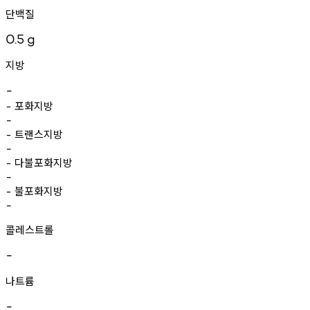
단백질
0.5
g
지방
-
포화지방
-
-
트랜스지방
-
-
다불포화지방
-
-
불포화지방
-
-
콜레스트롤
-
나트륨
-