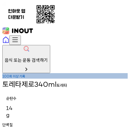
음식 또는 운동 검색하기
회
이상
기록
100
토레타제로
340ml
토레타
순탄수
14
g
단백질