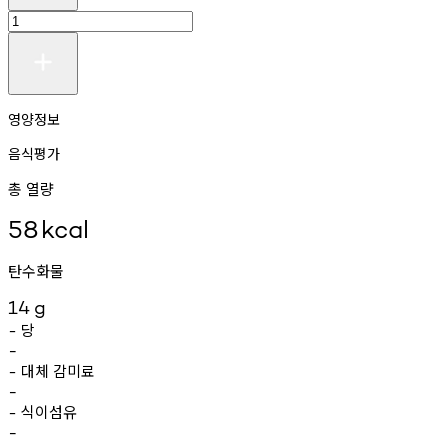
영양정보
음식평가
총 열량
58
kcal
탄수화물
14
g
당
-
-
대체
감미료
-
-
식이섬유
-
-