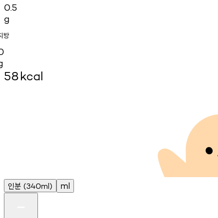
0.5
g
지방
0
g
58
kcal
인분
ml
(340ml)