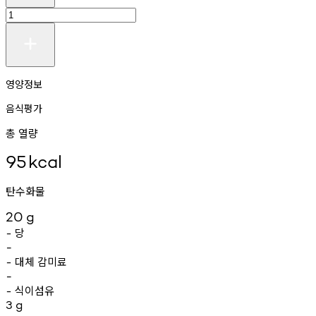
영양정보
음식평가
총 열량
95
kcal
탄수화물
20
g
당
-
-
대체
감미료
-
-
식이섬유
-
3
g