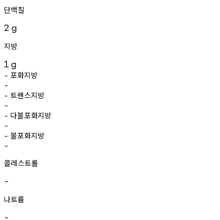
단백질
2
g
지방
1
g
포화지방
-
-
트랜스지방
-
-
다불포화지방
-
-
불포화지방
-
-
콜레스트롤
-
나트륨
-