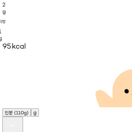
2
g
지방
1
g
95
kcal
인분
g
(110g)