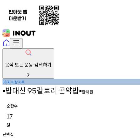
음식 또는 운동 검색하기
회
이상
기록
50
밥대신
칼로리
곤약밥
▪︎
95
▪︎
한채원
순탄수
17
g
단백질