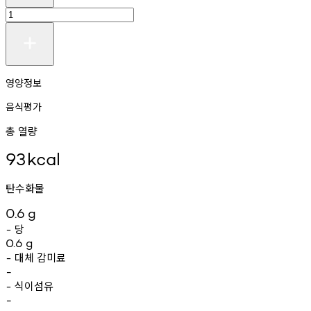
영양정보
음식평가
총 열량
93
kcal
탄수화물
0.6
g
당
-
0.6
g
대체
감미료
-
-
식이섬유
-
-