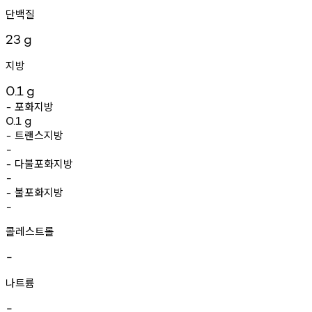
단백질
23
g
지방
0.1
g
포화지방
-
0.1
g
트랜스지방
-
-
다불포화지방
-
-
불포화지방
-
-
콜레스트롤
-
나트륨
-