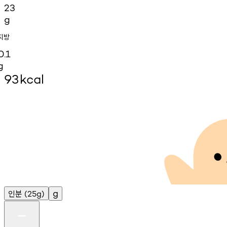
23
g
지방
0.1
g
93
kcal
인분
g
(25g)