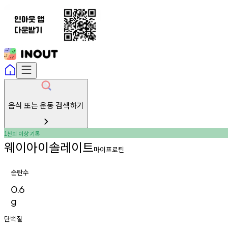
음식 또는 운동 검색하기
천회
이상
기록
1
웨이아이솔레이트
마이프로틴
순탄수
0.6
g
단백질