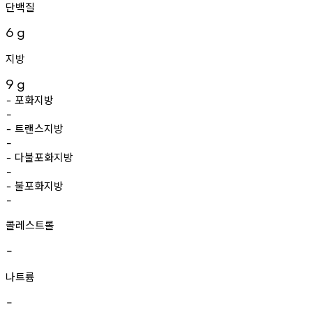
단백질
6
g
지방
9
g
포화지방
-
-
트랜스지방
-
-
다불포화지방
-
-
불포화지방
-
-
콜레스트롤
-
나트륨
-