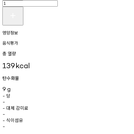
영양정보
음식평가
총 열량
139
kcal
탄수화물
9
g
당
-
-
대체
감미료
-
-
식이섬유
-
-