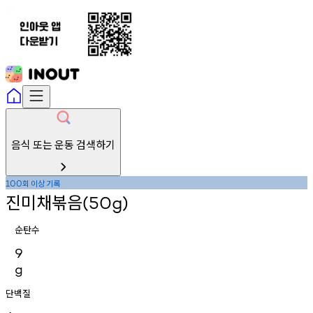
음식 또는 운동 검색하기
회
이상
기록
100
진미채볶음
(50g)
순탄수
9
g
단백질