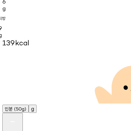
6
g
지방
9
g
139
kcal
인분
g
(50g)