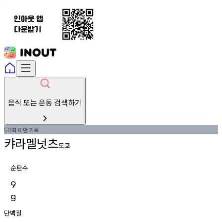
음식 또는 운동 검색하기
회
미만
기록
50
캬라멜넛츠
도쿄
순탄수
9
g
단백질