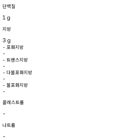
단백질
1
g
지방
3
g
포화지방
-
-
트랜스지방
-
-
다불포화지방
-
-
불포화지방
-
-
콜레스트롤
-
나트륨
-