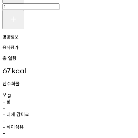
영양정보
음식평가
총 열량
67
kcal
탄수화물
9
g
당
-
-
대체
감미료
-
-
식이섬유
-
-