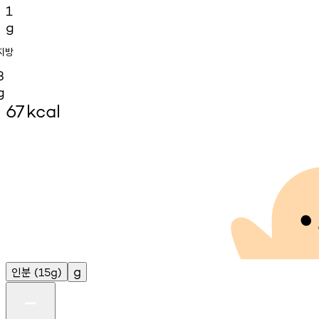
1
g
지방
3
g
67
kcal
인분
g
(15g)