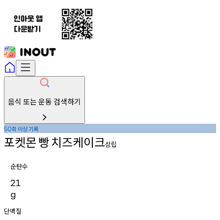
음식 또는 운동 검색하기
회
이상
기록
50
포켓몬
빵
치즈케이크
삼립
순탄수
21
g
단백질