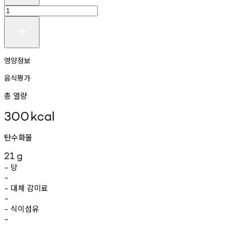
영양정보
음식평가
총 열량
300
kcal
탄수화물
21
g
당
-
-
대체
감미료
-
-
식이섬유
-
-