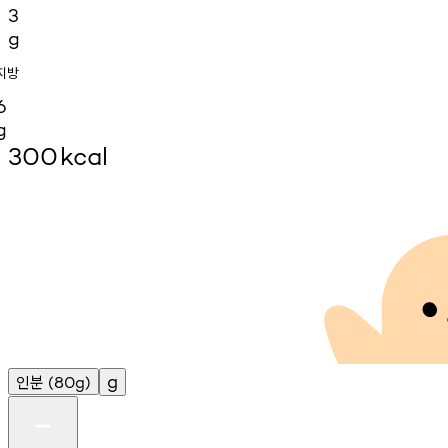
3
g
지방
6
g
300
kcal
인분
g
(80g)