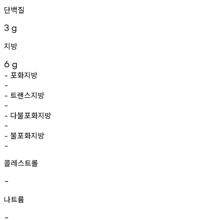
단백질
3
g
지방
6
g
포화지방
-
-
트랜스지방
-
-
다불포화지방
-
-
불포화지방
-
-
콜레스트롤
-
나트륨
-