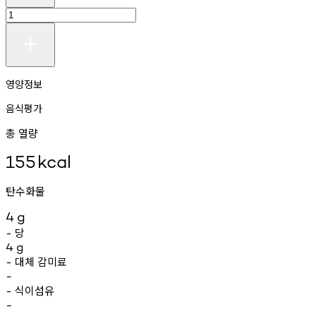
영양정보
음식평가
총 열량
155
kcal
탄수화물
4
g
당
-
4
g
대체
감미료
-
-
식이섬유
-
-