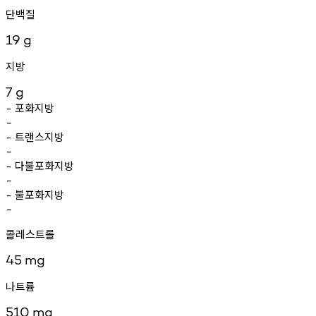
단백질
19
g
지방
7
g
포화지방
-
-
트랜스지방
-
-
다불포화지방
-
-
불포화지방
-
-
콜레스트롤
45
mg
나트륨
510
mg