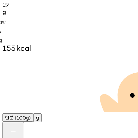
19
g
지방
7
g
155
kcal
인분
g
(100g)