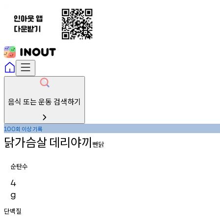
음식 또는 운동 검색하기
회
이상
기록
100
닭가슴살
데리야끼
뺀닭
순탄수
4
g
단백질