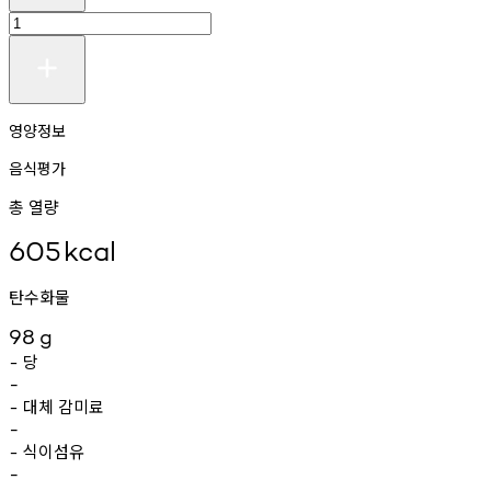
영양정보
음식평가
총 열량
605
kcal
탄수화물
98
g
당
-
-
대체
감미료
-
-
식이섬유
-
-