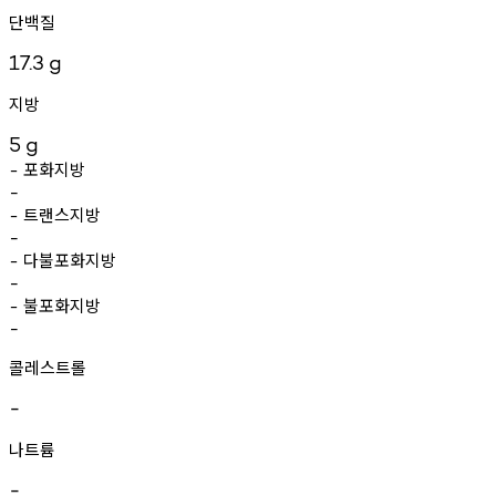
단백질
17.3
g
지방
5
g
포화지방
-
-
트랜스지방
-
-
다불포화지방
-
-
불포화지방
-
-
콜레스트롤
-
나트륨
-