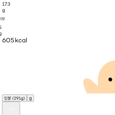
17.3
g
지방
5
g
605
kcal
인분
g
(291g)