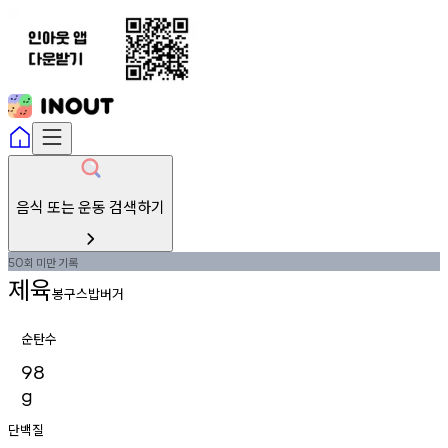
음식 또는 운동 검색하기
회
미만
기록
50
제육
봉구스밥버거
순탄수
98
g
단백질