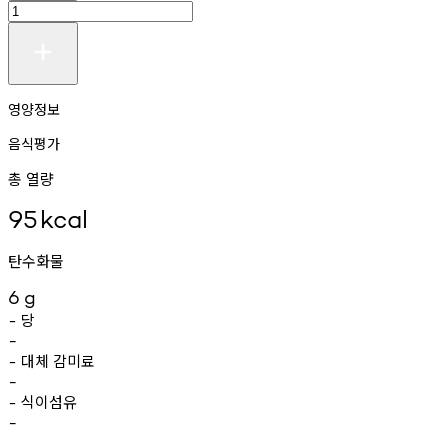
영양정보
음식평가
총 열량
95
kcal
탄수화물
6
g
당
-
-
대체
감미료
-
-
식이섬유
-
-