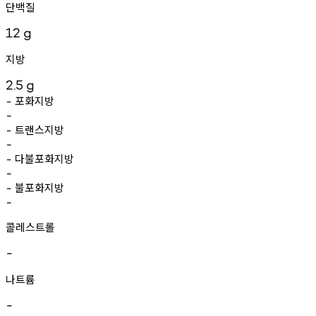
단백질
12
g
지방
2.5
g
포화지방
-
-
트랜스지방
-
-
다불포화지방
-
-
불포화지방
-
-
콜레스트롤
-
나트륨
-