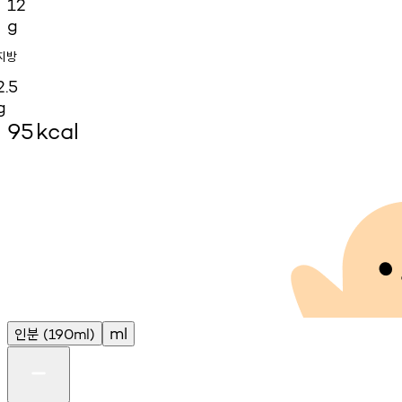
12
g
지방
2.5
g
95
kcal
인분
ml
(190ml)