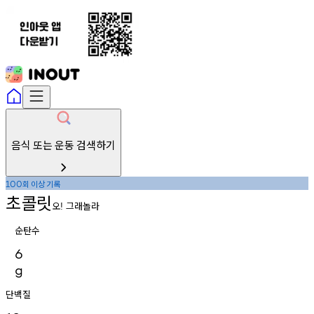
음식 또는 운동 검색하기
회
이상
기록
100
초콜릿
오
그래놀라
!
순탄수
6
g
단백질