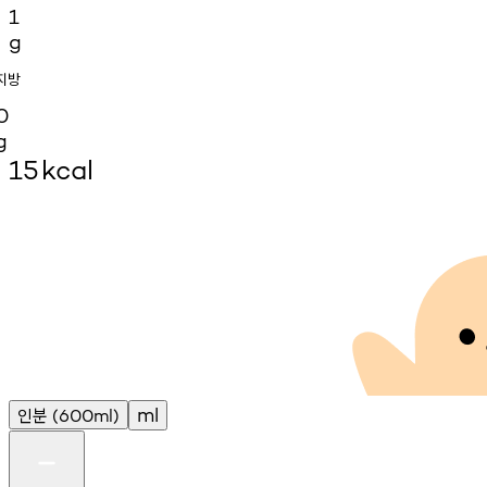
1
g
지방
0
g
15
kcal
인분
ml
(600ml)