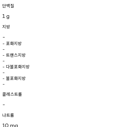
단백질
1
g
지방
-
포화지방
-
-
트랜스지방
-
-
다불포화지방
-
-
불포화지방
-
-
콜레스트롤
-
나트륨
10
mg