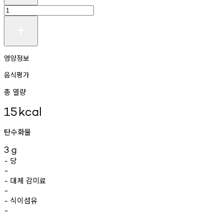
영양정보
음식평가
총 열량
15
kcal
탄수화물
3
g
당
-
-
대체
감미료
-
-
식이섬유
-
-