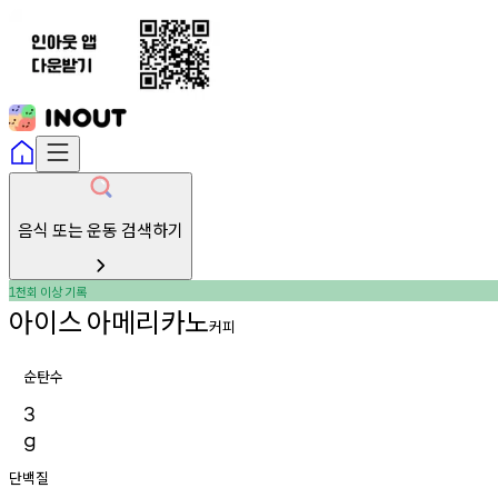
음식 또는 운동 검색하기
천회
이상
기록
1
아이스
아메리카노
커피
순탄수
3
g
단백질