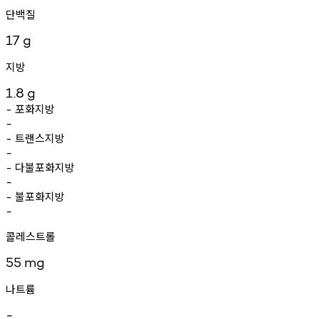
단백질
17
g
지방
1.8
g
포화지방
-
-
트랜스지방
-
-
다불포화지방
-
-
불포화지방
-
-
콜레스트롤
55
mg
나트륨
-