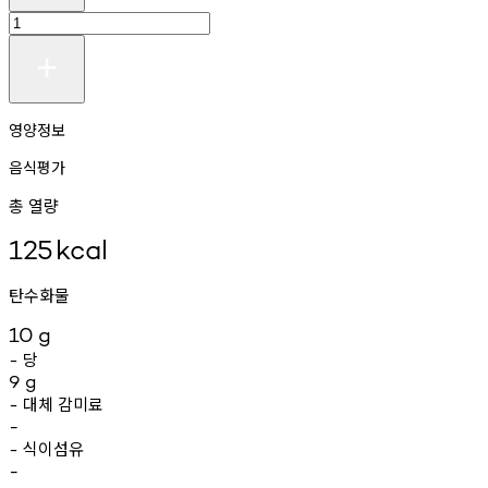
영양정보
음식평가
총 열량
125
kcal
탄수화물
10
g
당
-
9
g
대체
감미료
-
-
식이섬유
-
-