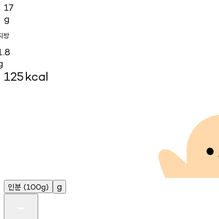
17
g
지방
1.8
g
125
kcal
인분
g
(100g)