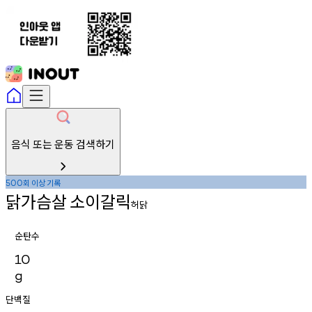
음식 또는 운동 검색하기
회
이상
기록
500
닭가슴살
소이갈릭
허닭
순탄수
10
g
단백질