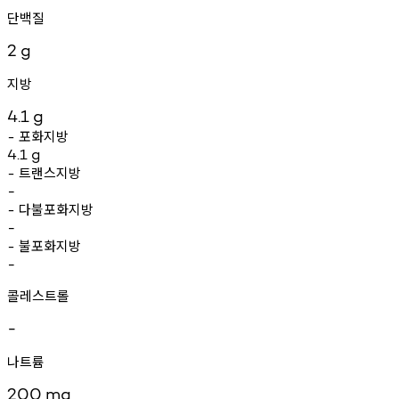
단백질
2
g
지방
4.1
g
포화지방
-
4.1
g
트랜스지방
-
-
다불포화지방
-
-
불포화지방
-
-
콜레스트롤
-
나트륨
200
mg