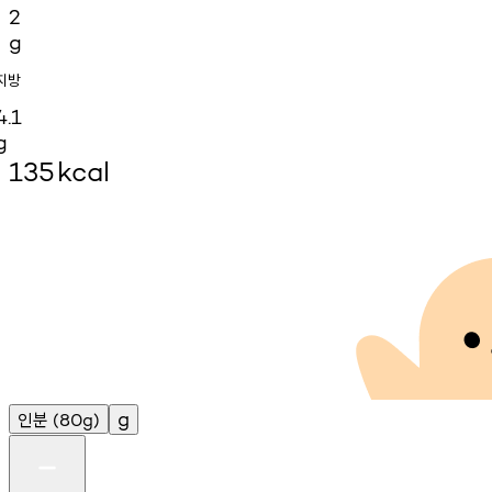
2
g
지방
4.1
g
135
kcal
인분
g
(80g)