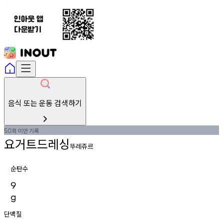
음식 또는 운동 검색하기
회
미만
기록
50
요거트드레싱
뚜레쥬르
순탄수
9
g
단백질