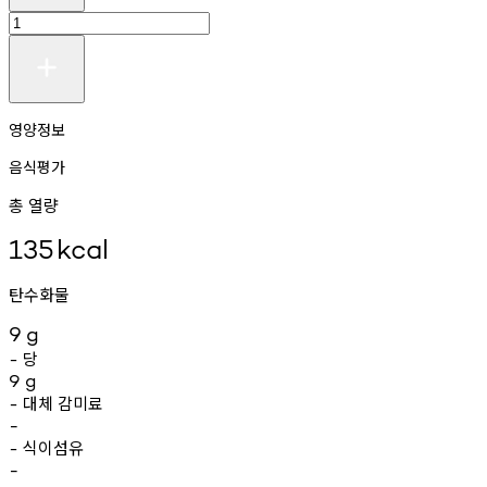
영양정보
음식평가
총 열량
135
kcal
탄수화물
9
g
당
-
9
g
대체
감미료
-
-
식이섬유
-
-