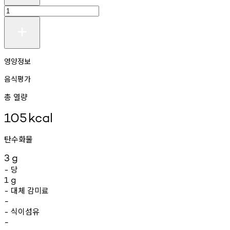
영양정보
음식평가
총 열량
105
kcal
탄수화물
3
g
당
-
1
g
대체
감미료
-
-
식이섬유
-
-