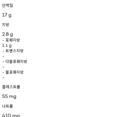
단백질
17
g
지방
2.8
g
포화지방
-
1.1
g
트랜스지방
-
-
다불포화지방
-
-
불포화지방
-
-
콜레스트롤
55
mg
나트륨
410
mg