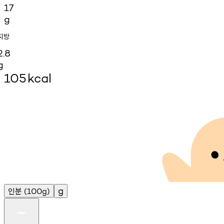
17
g
지방
2.8
g
105
kcal
인분
g
(100g)