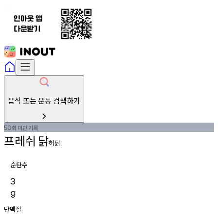
음식 또는 운동 검색하기
회
미만
기록
50
프레쉬
닭
허닭
순탄수
3
g
단백질