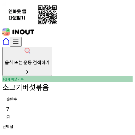
음식 또는 운동 검색하기
천회
이상
기록
1
소고기버섯볶음
순탄수
7
g
단백질