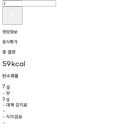
영양정보
음식평가
총 열량
59
kcal
탄수화물
7
g
당
-
3
g
대체
감미료
-
-
식이섬유
-
-