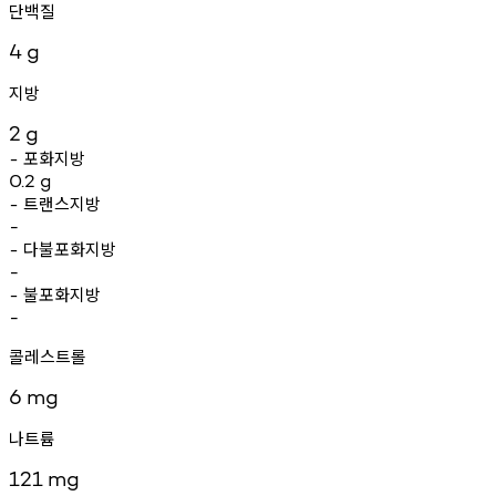
단백질
4
g
지방
2
g
포화지방
-
0.2
g
트랜스지방
-
-
다불포화지방
-
-
불포화지방
-
-
콜레스트롤
6
mg
나트륨
121
mg