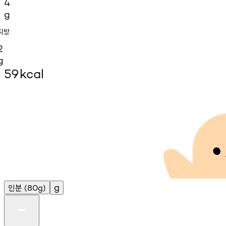
4
g
지방
2
g
59
kcal
인분
g
(80g)