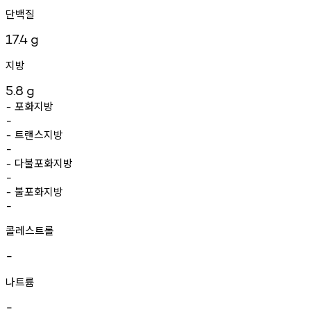
단백질
17.4
g
지방
5.8
g
포화지방
-
-
트랜스지방
-
-
다불포화지방
-
-
불포화지방
-
-
콜레스트롤
-
나트륨
-