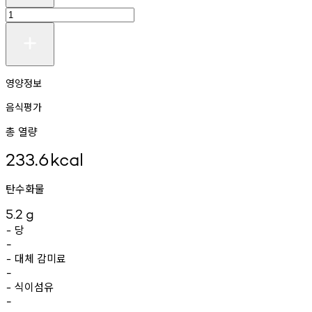
영양정보
음식평가
총 열량
233.6
kcal
탄수화물
5.2
g
당
-
-
대체
감미료
-
-
식이섬유
-
-