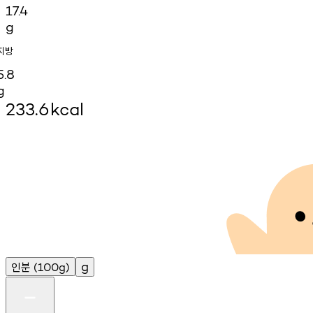
17.4
g
지방
5.8
g
233.6
kcal
인분
g
(100g)