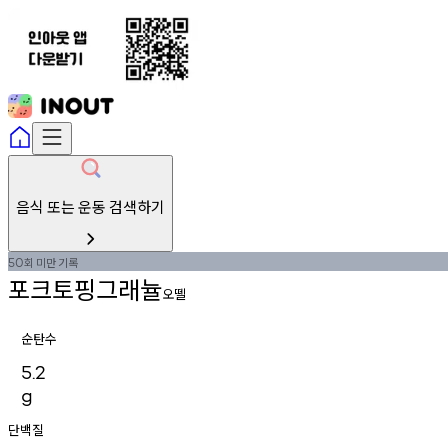
음식 또는 운동 검색하기
회
미만
기록
50
포크토핑그래뉼
오뗄
순탄수
5.2
g
단백질