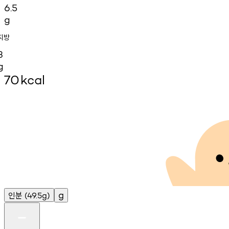
6.5
g
지방
3
g
70
kcal
인분
g
(49.5g)