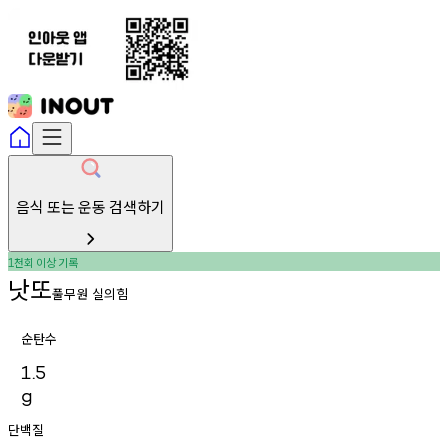
음식 또는 운동 검색하기
천회
이상
기록
1
낫또
풀무원 실의힘
순탄수
1.5
g
단백질