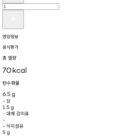
영양정보
음식평가
총 열량
70
kcal
탄수화물
6.5
g
당
-
1.5
g
대체
감미료
-
-
식이섬유
-
5
g