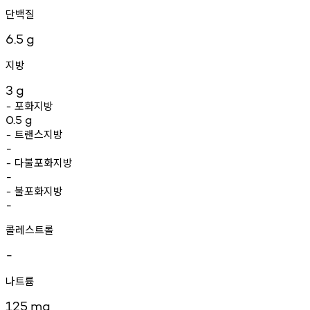
단백질
6.5
g
지방
3
g
포화지방
-
0.5
g
트랜스지방
-
-
다불포화지방
-
-
불포화지방
-
-
콜레스트롤
-
나트륨
125
mg