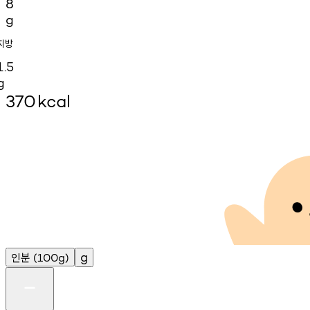
8
g
지방
1.5
g
370
kcal
인분
g
(100g)