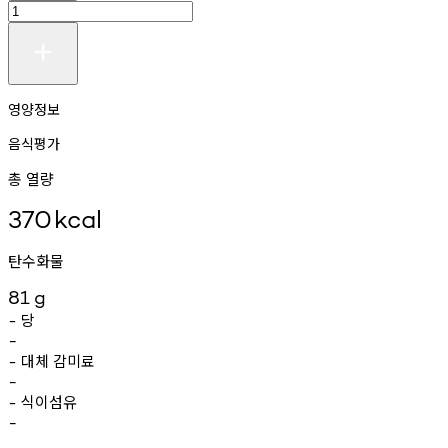
영양정보
음식평가
총 열량
370
kcal
탄수화물
81
g
당
-
-
대체
감미료
-
-
식이섬유
-
-