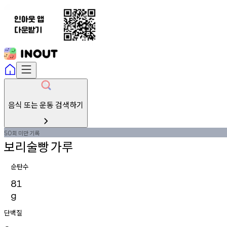
음식 또는 운동 검색하기
회
미만
기록
50
보리술빵
가루
순탄수
81
g
단백질