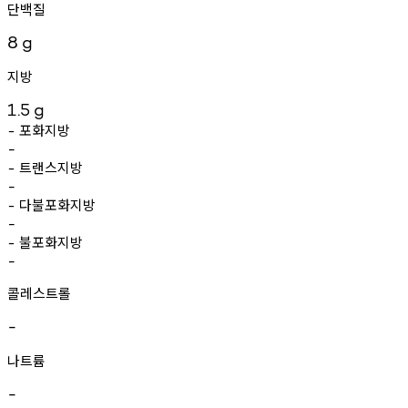
단백질
8
g
지방
1.5
g
포화지방
-
-
트랜스지방
-
-
다불포화지방
-
-
불포화지방
-
-
콜레스트롤
-
나트륨
-